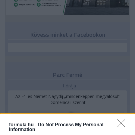
Kövess minket a Facebookon
Parc Fermé
1 órája
Az F1-es Német Nagydíj „mindenképpen megvalósul”
Domenicali szerint
formula.hu -
Do Not Process My Personal
Information