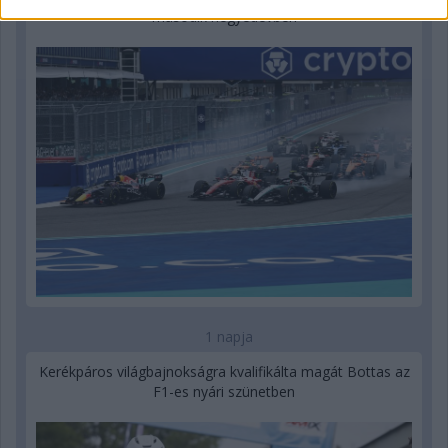
második negyedévben
1 napja
Kerékpáros világbajnokságra kvalifikálta magát Bottas az
F1-es nyári szünetben