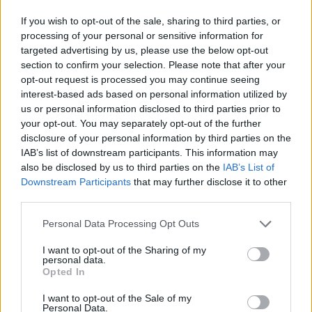
If you wish to opt-out of the sale, sharing to third parties, or
processing of your personal or sensitive information for
targeted advertising by us, please use the below opt-out
section to confirm your selection. Please note that after your
opt-out request is processed you may continue seeing
interest-based ads based on personal information utilized by
us or personal information disclosed to third parties prior to
your opt-out. You may separately opt-out of the further
disclosure of your personal information by third parties on the
5 órája
IAB’s list of downstream participants. This information may
„Jó látni, hogy közel az álom” – Camara az F1-es
also be disclosed by us to third parties on the
IAB’s List of
pletykákról
Downstream Participants
that may further disclose it to other
third parties.
Please note that this website/app uses one or more Google
Personal Data Processing Opt Outs
services and may gather and store information including but
not limited to your visit or usage behaviour. You may click to
I want to opt-out of the Sharing of my
personal data.
grant or deny consent to Google and its third-party tags to
Opted In
use your data for below specified purposes in below Google
consent section.
I want to opt-out of the Sale of my
Personal Data.