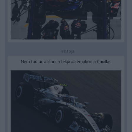
4 napja
Nem tud úrrá lenni a fékproblémákon a Cadillac