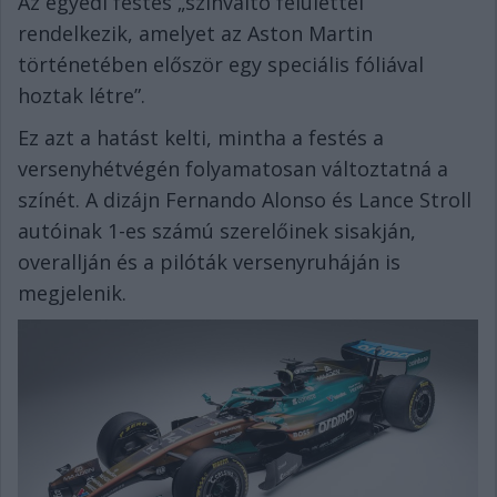
Az egyedi festés „színváltó felülettel
rendelkezik, amelyet az Aston Martin
történetében először egy speciális fóliával
hoztak létre”.
Ez azt a hatást kelti, mintha a festés a
versenyhétvégén folyamatosan változtatná a
színét. A dizájn Fernando Alonso és Lance Stroll
autóinak 1-es számú szerelőinek sisakján,
overallján és a pilóták versenyruháján is
megjelenik.