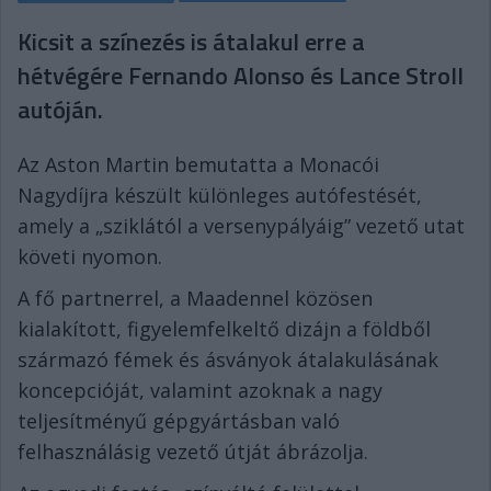
Kicsit a színezés is átalakul erre a
hétvégére Fernando Alonso és Lance Stroll
autóján.
Az Aston Martin bemutatta a Monacói
Nagydíjra készült különleges autófestését,
amely a „sziklától a versenypályáig” vezető utat
követi nyomon.
A fő partnerrel, a Maadennel közösen
kialakított, figyelemfelkeltő dizájn a földből
származó fémek és ásványok átalakulásának
koncepcióját, valamint azoknak a nagy
teljesítményű gépgyártásban való
felhasználásig vezető útját ábrázolja.