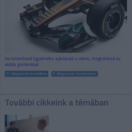
Ha ismerőseid figyelmébe ajánlanád a cikket, megteheted az
alábbi gombokkal:
Megosztás e-mailben
Megosztás Facebookon
További cikkeink a témában