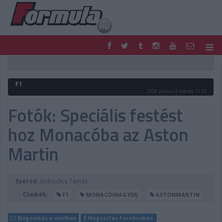
F1
PARC FERMÉ
FORMULA
MOTOR
F1
NEMZETKÖZI
HAZAI
2026. június 3. szerda, 11:25
RETRO
EGYÉB
Fotók: Speciális festést
PODCAST
SHOP
hoz Monacóba az Aston
LIVE
TIPPJÁTÉK
DIGITÁLIS MAGAZIN
PONTÁLLÁSOK
Martin
VERSENYNAPTÁRAK
Szerző:
Gobodics Tamás
Címkék:
F1
MONACÓINAGYDÍJ
ASTONMARTIN
Megosztás e-mailben
Megosztás Facebookon