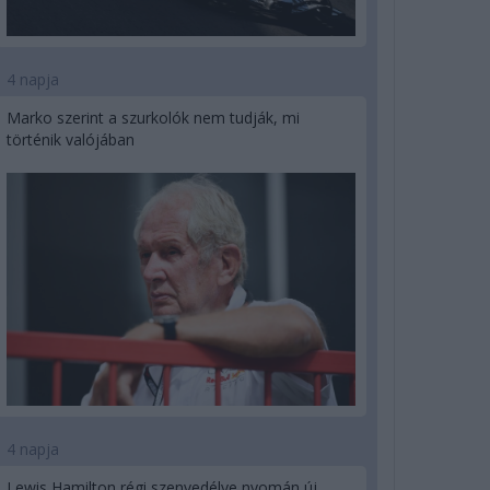
4 napja
Marko szerint a szurkolók nem tudják, mi
történik valójában
4 napja
Lewis Hamilton régi szenvedélye nyomán új