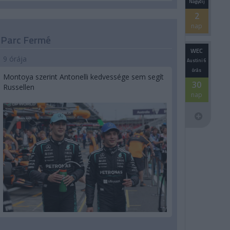
Nagydíj
2
nap
Parc Fermé
WEC
9 órája
Austini 6
órás
Montoya szerint Antonelli kedvessége sem segít
30
Russellen
nap