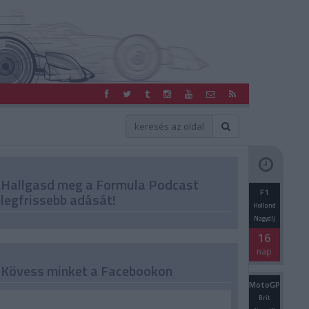
Hallgasd meg a Formula Podcast
F1
legfrissebb adását!
Holland
Nagydíj
16
nap
Kövess minket a Facebookon
MotoGP
Brit