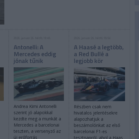
2026. január 26. hétfő, 19:45
2026. január 26. hétfő, 18:54
Antonelli: A
A Haasé a legtöbb,
Mercedes eddig
a Red Bullé a
jónak tűnik
legjobb kör
Andrea Kimi Antonelli
Részben csak nem
szerint jó alapokkal
hivatalos jelentésekre
kezdte meg a munkát a
alapozhatjuk a
Mercedes a barcelonai
beszámolónkat az első
teszten, a versenyző az
barcelonai F1-es
új erőforrás
tesztnapról, ahol a Haas