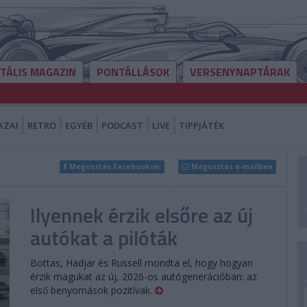
ITÁLIS MAGAZIN
PONTÁLLÁSOK
VERSENYNAPTÁRAK
AZAI
RETRO
EGYÉB
PODCAST
LIVE
TIPPJÁTÉK
Megosztás Facebookon
Megosztás e-mailben
Ilyennek érzik elsőre az új
autókat a pilóták
Bottas, Hadjar és Russell mondta el, hogy hogyan
érzik magukat az új, 2026-os autógenerációban: az
első benyomások pozitívak.