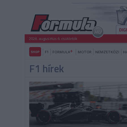
DIG
2026. augusztus 6. csütörtök
SHOP
F1
FORMULA
MOTOR
NEMZETKÖZI
H
F1 hírek