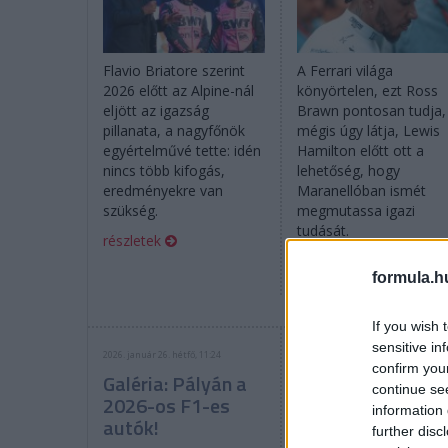
Flavio Briatore szerint
A Ferrari világa
2026 előtt az Alpine-nál
könyörtelen, ezt Ross
eljött az igazság
Brawn pontosan tudja,
pillanata, a nagyfőnök
mégis úgy látja, Lewis
egyértelművé tette: idén
Hamilton előtt ott a
nincs több kifogás,
lehetőség, hogy
eredményekre van
Maranellóban ismét
szükség.
megmutassa igazi
tudását.
részletek
részletek
formula.h
If you wish 
sensitive in
2026. január 26. hétfő, 11:24
2026. január 26. hétfő, 09:09
confirm you
Galéria: Pályán a
Tesztfestéssel
continue se
2026-os F1-es
érkezett meg az ú
information 
autók!
McLaren
further disc