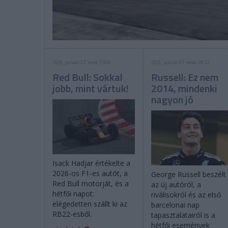
2026. január 27. kedd, 13:00
2026. január 27. kedd, 09:12
Red Bull: Sokkal
Russell: Ez nem
jobb, mint vártuk!
2014, mindenki
nagyon jó
Isack Hadjar értékelte a
2026-os F1-es autót, a
George Russell beszélt
Red Bull motorját, és a
az új autóról, a
hétfői napot:
riválisokról és az első
elégedetten szállt ki az
barcelonai nap
RB22-esből.
tapasztalatairól is a
hétfői események