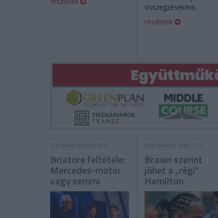
részletek
összegzéseként.
részletek
2026. január 26. hétfő, 18:18
2026. január 26. hétfő, 17:53
Briatore feltétele:
Brawn szerint
Mercedes-motor
jöhet a „régi”
vagy semmi
Hamilton