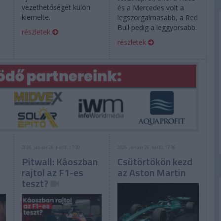
vezethetőségét külön
és a Mercedes volt a
kiemelte.
legszorgalmasabb, a Red
Bull pedig a leggyorsabb.
részletek
részletek
2026. január 26. hétfő, 17:30
2026. január 26. hétfő, 17:06
Pitwall: Káoszban
Csütörtökön kezd
rajtol az F1-es
az Aston Martin
teszt?