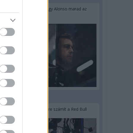
Newey biztos benne, hogy Alonso marad az
Aston Martinnál
3 napja
Lassuló fejlesztési ütemre számít a Red Bull