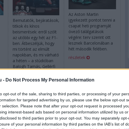
Az Aston Martin
igyekezett pontot tenni a
Bemutatók, bejáratások,
csapat heti programját
titkok és kínos
övező találgatások
beismerések: erről szólt
végére: terv szerint ott
az utóbbi egy hét az F1-
lesznek Barcelonában a
ben. Átbeszéljük, hogy
hét második felében.
mi történt az elmúlt
napokban, és mi várható
részletek
a héten – a stúdióban
Balogh Tamás, Gellérfi
Gergő és Gobodics
Tamás.
u -
Do Not Process My Personal Information
részletek
to opt-out of the sale, sharing to third parties, or processing of your per
formation for targeted advertising by us, please use the below opt-out s
2026. január 26. hétfő, 08:46
2026. január 26. hétfő, 08:13
r selection. Please note that after your opt-out request is processed y
Megmutatta igazi
Megerősítette az
eing interest-based ads based on personal information utilized by us or
j
2026-os autóját a
Alpine: Horner
disclosed to third parties prior to your opt-out. You may separately opt-
Red Bull
érdeklődik
losure of your personal information by third parties on the IAB’s list of