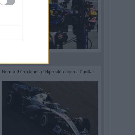
3 napja
Nem tud úrrá lenni a fékproblémákon a Cadillac