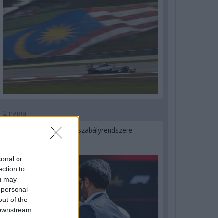
2 napja
Ilyen lehet a jövő F1-es szabályrendszere
Domenicali szerint
sonal or
ection to
ou may
 personal
out of the
 downstream