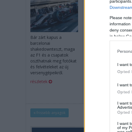
participants
Downstream 
Please note
information 
deny consent
in below Go
Bár zárt kapus a
A barcelonai shakedo
barcelonai
kezdetén osztotta me
shakedownteszt, maga
az első renderelt képek
Persona
az F1 és a csapatok
a regnáló világbajnok
oszthatnak meg fotókat
alakulat – azzal a
I want t
és felvételeket az új
fényezéssel, amelyet
Opted 
versenygépeikről.
ezen a héten fognak
használni.
részletek
I want t
részletek
Opted 
I want 
Advertis
Opted 
frissebb anyagok
I want t
of my P
was col