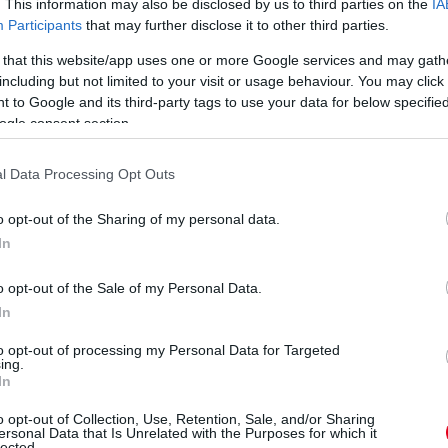
. This information may also be disclosed by us to third parties on the
IA
Participants
that may further disclose it to other third parties.
 that this website/app uses one or more Google services and may gath
including but not limited to your visit or usage behaviour. You may click 
 to Google and its third-party tags to use your data for below specifi
ogle consent section.
wn
Korábban csak a festést
A Red Bulltól távozott
g
prezentálták, most
korábbi F1-es
et
viszont a barcelonai
csapatfőnök is tagja az
l Data Processing Opt Outs
shakedownteszt kezdete
egyik csoportnak, amely
előtt magáról az igazi
felvásárolná az Otro
o opt-out of the Sharing of my personal data.
RB22-esről is lerántották
Capital 24 százalékos
In
a leplet.
részesedését az
enstone-i istállóban.
részletek
o opt-out of the Sale of my Personal Data.
részletek
In
to opt-out of processing my Personal Data for Targeted
ing.
In
korábbi anyagok
o opt-out of Collection, Use, Retention, Sale, and/or Sharing
ersonal Data that Is Unrelated with the Purposes for which it
lected.