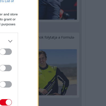
B’s List of
er and store
to grant or
ed purposes
2 napja
Újabb korábbi F2-es bajnok folytatja a Formula-
E-ben
2 napja