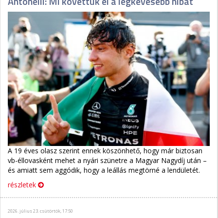
Antonelli: Mi követtük el a legkevesebb hibát
A 19 éves olasz szerint ennek köszönhető, hogy már biztosan
vb-éllovasként mehet a nyári szünetre a Magyar Nagydíj után –
és amiatt sem aggódik, hogy a leállás megtörné a lendületét.
részletek
2026. július 23. csütörtök, 17:50