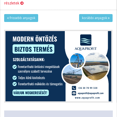
részletek
frissebb anyagok
korábbi anyagok