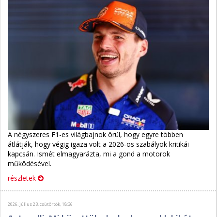
A négyszeres F1-es világbajnok örül, hogy egyre többen
átlátják, hogy végig igaza volt a 2026-os szabályok kritikái
kapcsán. Ismét elmagyarázta, mi a gond a motorok
működésével.
részletek
2026. július 23. csütörtök, 18:36