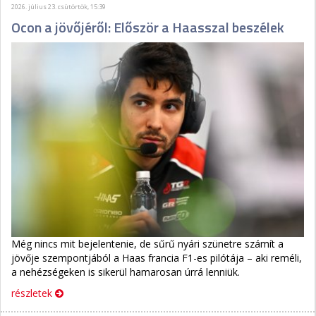
2026. július 23. csütörtök, 15:39
Ocon a jövőjéről: Először a Haasszal beszélek
Még nincs mit bejelentenie, de sűrű nyári szünetre számít a
jövője szempontjából a Haas francia F1-es pilótája – aki reméli,
a nehézségeken is sikerül hamarosan úrrá lenniük.
részletek