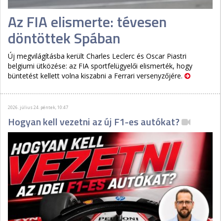
Az FIA elismerte: tévesen
döntöttek Spában
Új megvilágításba került Charles Leclerc és Oscar Piastri
belgiumi ütközése: az FIA sportfelügyelői elismerték, hogy
büntetést kellett volna kiszabni a Ferrari versenyzőjére.
2026. július 24. péntek, 10:47
Hogyan kell vezetni az új F1-es autókat?