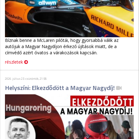
Bíznak benne a McLaren pilótái, hogy gyorsabbá válik az
autójuk a Magyar Nagydíjon érkező újítások miatt, de a
címvédő azért óvatos a várakozások kapcsán.
részletek
2026. július 23. csütörtök, 21:58
Helyszíni: Elkezdődött a Magyar Nagydíj!