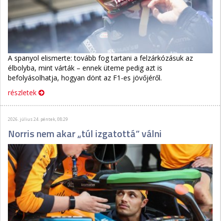
A spanyol elismerte: tovább fog tartani a felzárkózásuk az
élbolyba, mint várták – ennek üteme pedig azt is
befolyásolhatja, hogyan dönt az F1-es jövőjéről.
részletek
2026. július 24. péntek, 08:29
Norris nem akar „túl izgatottá” válni