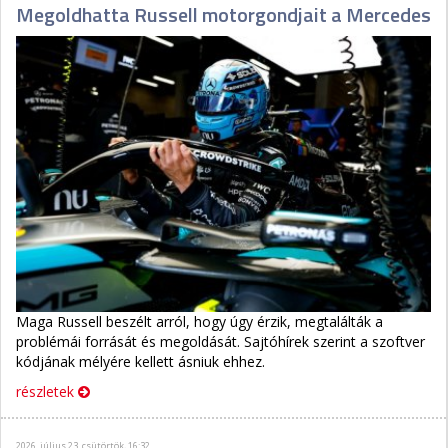
Megoldhatta Russell motorgondjait a Mercedes
Maga Russell beszélt arról, hogy úgy érzik, megtalálták a
problémái forrását és megoldását. Sajtóhírek szerint a szoftver
kódjának mélyére kellett ásniuk ehhez.
részletek
2026. július 23. csütörtök, 16:32