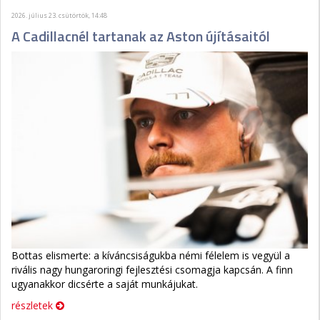
2026. július 23. csütörtök, 14:48
A Cadillacnél tartanak az Aston újításaitól
Bottas elismerte: a kíváncsiságukba némi félelem is vegyül a
rivális nagy hungaroringi fejlesztési csomagja kapcsán. A finn
ugyanakkor dicsérte a saját munkájukat.
részletek