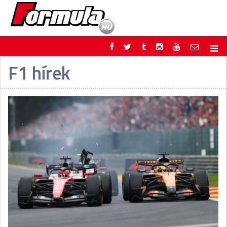
F1 hírek
F1
PARC FERMÉ
FORMULA
MOTOR
NEMZETKÖZI
HAZAI
RETRO
EGYÉB
PODCAST
SHOP
LIVE
TIPPJÁTÉK
DIGITÁLIS MAGAZIN
PONTÁLLÁSOK
VERSENYNAPTÁRAK