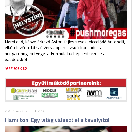
Némi eső, késve érkező Aston-fejlesztések, viccelődő Antonelli,
elköteleződni látszó Verstappen – zsúfoltan indult a
hungaroringi hétvége: a Formula.hu bejelentkezése a
paddockból.
részletek
2026. július 23. csütörtök, 20:19
Hamilton: Egy világ választ el a tavalyitól