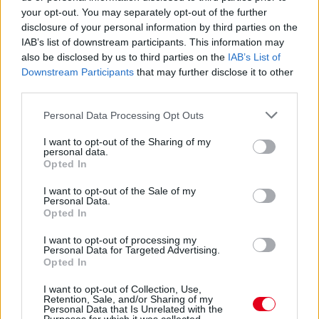
2022. december 7. szerda, 07:50
your opt-out. You may separately opt-out of the further
Kiegészítők egy művészien tökéletes élethez
disclosure of your personal information by third parties on the
IAB’s list of downstream participants. This information may
also be disclosed by us to third parties on the
IAB’s List of
Downstream Participants
that may further disclose it to other
third parties.
Please note that this website/app uses one or more Google
Personal Data Processing Opt Outs
services and may gather and store information including but
not limited to your visit or usage behaviour. You may click to
I want to opt-out of the Sharing of my
personal data.
grant or deny consent to Google and its third-party tags to
Opted In
use your data for below specified purposes in below Google
consent section.
I want to opt-out of the Sale of my
Personal Data.
Opted In
I want to opt-out of processing my
Letisztultság, izgalom, precízió – ezeket a tulajdonságokat
Personal Data for Targeted Advertising.
tükrözik a Porsche sportautói. És ugyanezt a filozófiát testesítik
Opted In
meg az aprólékosan megmunkált kiegészítők is...
I want to opt-out of Collection, Use,
részletek
Retention, Sale, and/or Sharing of my
Personal Data that Is Unrelated with the