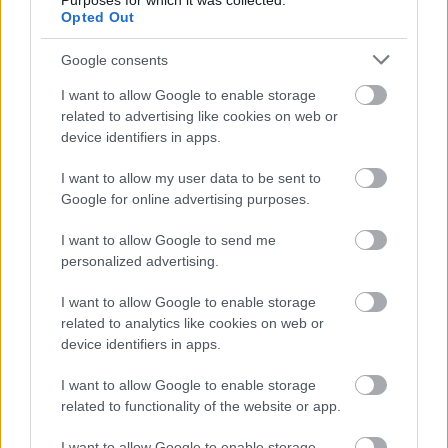
Purposes for which it was collected.
Opted Out
frissebb anyagok
korábbi anyagok
Google consents
I want to allow Google to enable storage
Hallgasd meg a Formula Podcast
related to advertising like cookies on web or
legfrissebb adását!
device identifiers in apps.
I want to allow my user data to be sent to
Google for online advertising purposes.
Kövess minket a Facebookon
I want to allow Google to send me
personalized advertising.
I want to allow Google to enable storage
related to analytics like cookies on web or
device identifiers in apps.
Parc Fermé
I want to allow Google to enable storage
related to functionality of the website or app.
3 órája
I want to allow Google to enable storage