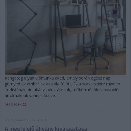
Rengeteg olyan ülőmunka akad, amely során egész nap
görnyed az ember az asztala fölött. Ez a sorsa szinte minden
irodistának, de akár a pénztárosok, műkörmösök is hasonló
ártalmaknak vannak kitéve.
részletek
2022. december 8. csütörtök, 10:37
A megfelelő állvány kiválasztása