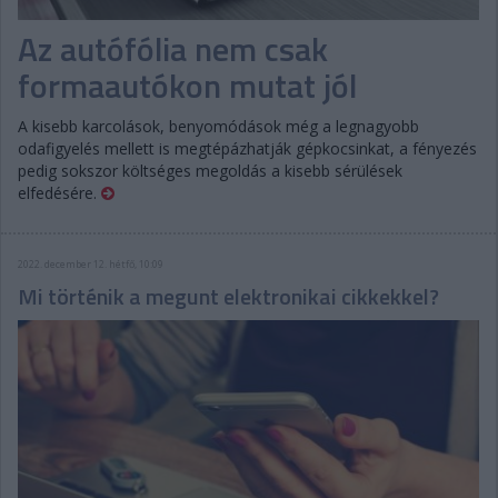
Az autófólia nem csak
formaautókon mutat jól
A kisebb karcolások, benyomódások még a legnagyobb
odafigyelés mellett is megtépázhatják gépkocsinkat, a fényezés
pedig sokszor költséges megoldás a kisebb sérülések
elfedésére.
2022. december 12. hétfő, 10:09
Mi történik a megunt elektronikai cikkekkel?