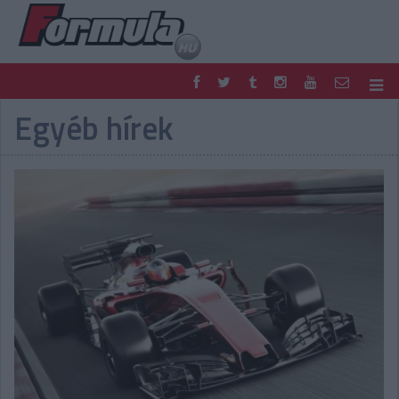
Egyéb hírek
F1
PARC FERMÉ
FORMULA
MOTOR
NEMZETKÖZI
HAZAI
RETRO
EGYÉB
PODCAST
SHOP
LIVE
TIPPJÁTÉK
DIGITÁLIS MAGAZIN
PONTÁLLÁSOK
VERSENYNAPTÁRAK