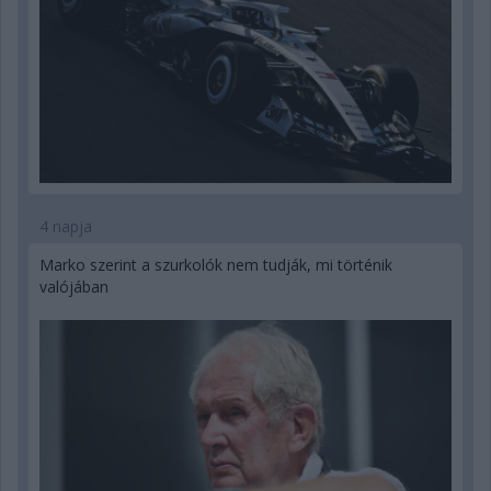
4 napja
Marko szerint a szurkolók nem tudják, mi történik
valójában