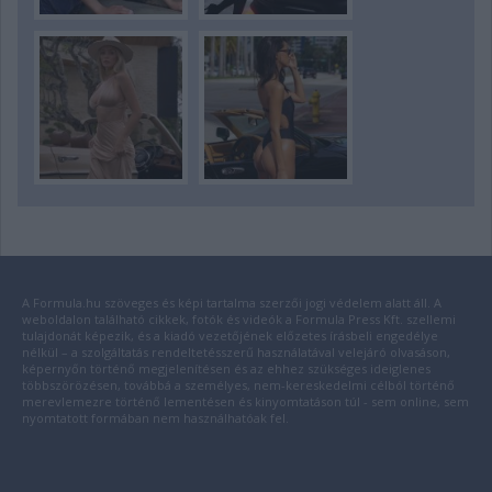
A Formula.hu szöveges és képi tartalma szerzői jogi védelem alatt áll. A
weboldalon található cikkek, fotók és videók a Formula Press Kft. szellemi
tulajdonát képezik, és a kiadó vezetőjének előzetes írásbeli engedélye
nélkül – a szolgáltatás rendeltetésszerű használatával velejáró olvasáson,
képernyőn történő megjelenítésen és az ehhez szükséges ideiglenes
többszörözésen, továbbá a személyes, nem-kereskedelmi célból történő
merevlemezre történő lementésen és kinyomtatáson túl - sem online, sem
nyomtatott formában nem használhatóak fel.