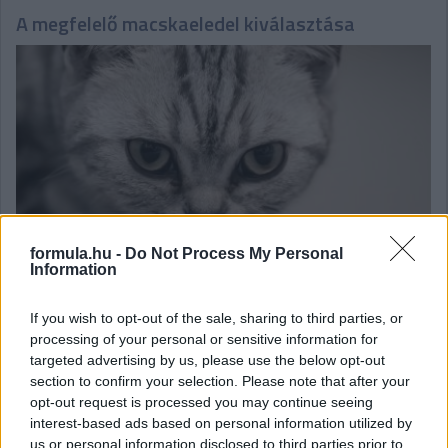
A megfelelő macskaeledel kiválasztása
formula.hu -
Do Not Process My Personal
Information
If you wish to opt-out of the sale, sharing to third parties, or
A kedvencednek minden fejlődési szakaszban különböző
processing of your personal or sensitive information for
vitamin- és tápanyag-kombinációra van szüksége. Ezért sem
targeted advertising by us, please use the below opt-out
mindegy, hogy milyen tápot biztosítasz számára.
section to confirm your selection. Please note that after your
részletek
opt-out request is processed you may continue seeing
interest-based ads based on personal information utilized by
us or personal information disclosed to third parties prior to