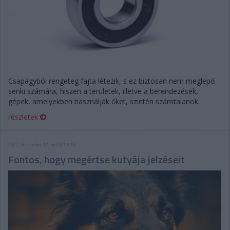
Csapágyból rengeteg fajta létezik, s ez biztosan nem meglepő
senki számára, hiszen a területek, illetve a berendezések,
gépek, amelyekben használják őket, szintén számtalanok.
részletek
2022. december 12. hétfő, 08:18
Fontos, hogy megértse kutyája jelzéseit