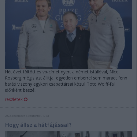
Hét évet töltött és vb-címet nyert a német istállóval, Nico
Rosberg mégis azt állítja, egyetlen emberrel sem maradt fenn
baráti viszony egykori csapattársai közül. Toto Wolff-fal
időnként beszél.
részletek
2022. december 8. csütörtök, 10:41
Hogy állsz a hátfájással?