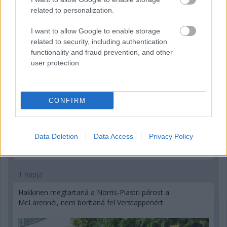
Montoya szerint Antonelli kedvessége sem segít
related to personalization.
Russellen
I want to allow Google to enable storage
related to security, including authentication
functionality and fraud prevention, and other
user protection.
CONFIRM
Data Deletion
Data Access
Privacy Policy
1 napja
Hakkinen megtartaná a Norris-Piastri párost a
McLarennél, nem borítaná fel Verstappenért